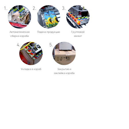
1.
2.
3.
Автоматическая
Подача продукции
Групповой
сборка короба
захват
4.
5.
Укладка в короб
Закрытие и
заклейка короба